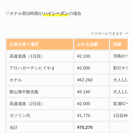
▽ホテル宿泊時期が
ハイシーズン
の場合
スクロールできます
お金を使う場所
かかる金額
詳細
高速道路（1日目）
¥2,100
浮島IC〜富
アロハガーデンたてやま
¥2,000
割引チケッ
ホテル
¥62,260
大人1人¥
館山海中観光船
¥5,140
大人1人¥
高速道路（2日目）
¥2,000
富浦IC〜
ガソリン代
¥1,770
1日目86k
合計
¥75,270