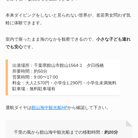
本来ダイビングをしないと見られない世界が、老若男女問わず気
軽に体験できます。
室内で座ったまま海のなかを観察できるので、
小さな子ども連れ
でも安心
です。
出港場所：千葉県館山市館山1564-1 夕日桟橋
所要時間：約50分
営業時間：9:00〜17:00
料金：大人2,570円・小学生1,290円・小学生未満無料
駐車場：無料駐車場有
運航ダイヤは
館山海中観光船HP
から確認して下さい。
千里の風から館山海中観光船までの移動時間：
約20分