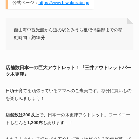
公式ページ：
https://www.biwakurabu.jp
館山海中観光船から道の駅とみうら枇杷倶楽部までの移
動時間：
約15分
店舗数日本一の巨大アウトレット！『三井アウトレットパー
ク木更津』
日頃子育てを頑張っているママへのご褒美です。存分に買いもの
を楽しみましょう！
店舗数は300以上
で、日本一の木更津アウトレット。フードコー
トもなんと
1,200席
もあります…！
もちろん小さい子連れでも安心して買い物ができる設備が整って