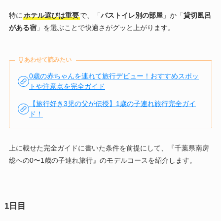
特に
ホテル選びは重要
で、「
バストイレ別の部屋
」か「
貸切風呂
がある宿
」を選ぶことで快適さがグッと上がります。
あわせて読みたい
0歳の赤ちゃんを連れて旅行デビュー！おすすめスポッ
トや注意点を完全ガイド
【旅行好き3児の父が伝授】1歳の子連れ旅行完全ガイ
ド！
上に載せた完全ガイドに書いた条件を前提にして、『千葉県南房
総への0〜1歳の子連れ旅行』のモデルコースを紹介します。
1日目