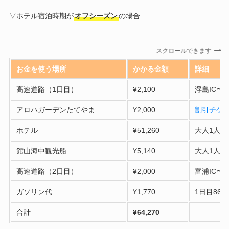
▽ホテル宿泊時期が
オフシーズン
の場合
スクロールできます
お金を使う場所
かかる金額
詳細
高速道路（1日目）
¥2,100
浮島IC〜富
アロハガーデンたてやま
¥2,000
割引チケ
ホテル
¥51,260
大人1人¥
館山海中観光船
¥5,140
大人1人¥
高速道路（2日目）
¥2,000
富浦IC〜
ガソリン代
¥1,770
1日目86k
合計
¥64,270