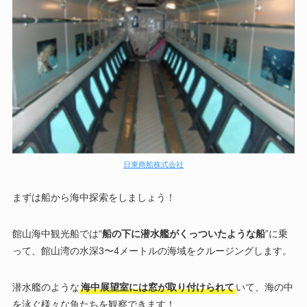
日東商船株式会社
まずは船から海中探索をしましょう！
館山海中観光船では“
船の下に潜水艦がくっついたような船
”に乗
って、館山湾の水深3〜4メートルの海域をクルージングします。
潜水艦のような
海中展望室には窓が取り付けられて
いて、海の中
を泳ぐ様々な魚たちを観察できます！